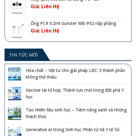
Giá: Liên Hệ
Ống PCR 0.2ml Gunster MB-P02 nắp phẳng
Giá: Liên Hệ
TIN TỨC MỚI
Hóa chất – Vật tư cho giải pháp LBC: 5 thành phần
không thể thiếu
Vaccine tái tổ hợp: Thành tựu mới trong đột phá Y
học
Tảo nhiên liệu sinh học – Tiềm năng xanh và những
thách thức
Generative AI trong Sinh học Phân tử Và Y tế Số