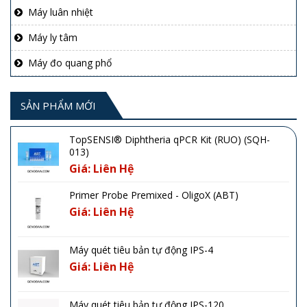
Máy luân nhiệt
Máy ly tâm
Máy đo quang phổ
SẢN PHẨM MỚI
TopSENSI® Diphtheria qPCR Kit (RUO) (SQH-
013)
Giá: Liên Hệ
Primer Probe Premixed - OligoX (ABT)
Giá: Liên Hệ
Máy quét tiêu bản tự động IPS-4
Giá: Liên Hệ
Máy quét tiêu bản tự động IPS-120