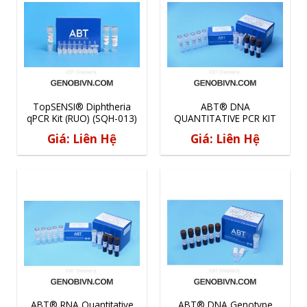
TopSENSI® Diphtheria
ABT® DNA
qPCR Kit (RUO) (SQH-013)
QUANTITATIVE PCR KIT
(SQH-001)
Giá: Liên Hệ
Giá: Liên Hệ
ABT® RNA Quantitative
ABT® DNA Genotype