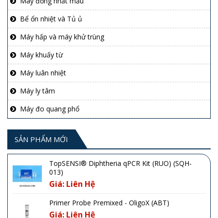
Máy đồng nhất mẫu
Bể ổn nhiệt và Tủ ủ
Máy hấp và máy khử trùng
Máy khuấy từ
Máy luân nhiệt
Máy ly tâm
Máy đo quang phổ
SẢN PHẨM MỚI
TopSENSI® Diphtheria qPCR Kit (RUO) (SQH-
013)
Giá: Liên Hệ
Primer Probe Premixed - OligoX (ABT)
Giá: Liên Hệ