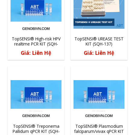
TopSENSI® High-risk HPV
TopSENSI® UREASE TEST
realtime PCR KIT (SQH-
KIT (SQH-137)
128)
Giá: Liên Hệ
Giá: Liên Hệ
TopSENSI® Treponema
TopSENSI® Plasmodium
Pallidum qPCR KIT (SQH-
falciparum/vivax qPCR KIT