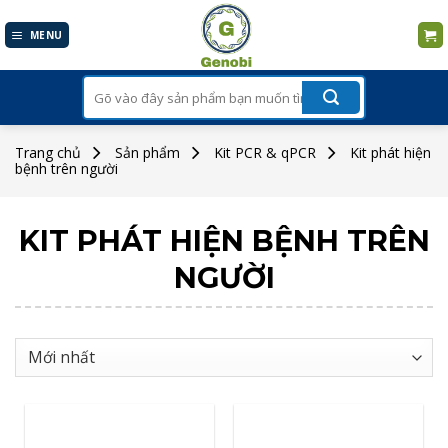
Skip
to
MENU
content
Tìm
kiếm:
Trang chủ
Sản phẩm
Kit PCR & qPCR
Kit phát hiện
bệnh trên người
KIT PHÁT HIỆN BỆNH TRÊN
NGƯỜI