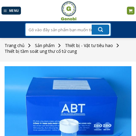
Skip
to
MENU
content
Tìm
kiếm:
Trang chủ
Sản phẩm
Thiết bị - Vật tư tiêu hao
Thiết bị tầm soát ung thư cổ tử cung