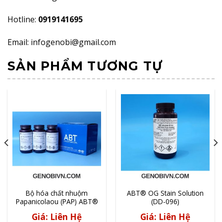
Hotline:
0919141695
Email: infogenobi@gmail.com
SẢN PHẨM TƯƠNG TỰ
Bộ hóa chất nhuộm
ABT® OG Stain Solution
Papanicolaou (PAP) ABT®
(DD-096)
(DD-083/DD-084)
Giá: Liên Hệ
Giá: Liên Hệ