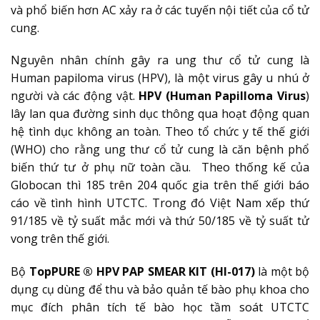
và phổ biến hơn AC xảy ra ở các tuyến nội tiết của cổ tử
cung.
Nguyên nhân chính gây ra ung thư cổ tử cung là
Human papiloma virus (HPV), là một virus gây u nhú ở
người và các động vật.
HPV (Human Papilloma Virus
)
lây lan qua đường sinh dục thông qua hoạt động quan
hệ tình dục không an toàn. Theo tổ chức y tế thế giới
(WHO) cho rằng ung thư cổ tử cung là căn bệnh phổ
biến thứ tư ở phụ nữ toàn cầu. Theo thống kế của
Globocan thì 185 trên 204 quốc gia trên thế giới báo
cáo về tình hình UTCTC. Trong đó Việt Nam xếp thứ
91/185 về tỷ suất mắc mới và thứ 50/185 về tỷ suất tử
vong trên thế giới.
Bộ
TopPURE ® HPV PAP SMEAR KIT
(HI-017)
là một bộ
dụng cụ dùng để thu và bảo quản tế bào phụ khoa cho
mục đích phân tích tế bào học tầm soát UTCTC