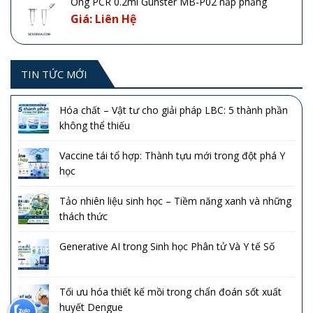
Ống PCR 0.2ml Gunster MB-P02 nắp phẳng
Giá: Liên Hệ
TIN TỨC MỚI
Hóa chất – Vật tư cho giải pháp LBC: 5 thành phần
không thể thiếu
Vaccine tái tổ hợp: Thành tựu mới trong đột phá Y
học
Tảo nhiên liệu sinh học – Tiềm năng xanh và những
thách thức
Generative AI trong Sinh học Phân tử Và Y tế Số
Tối ưu hóa thiết kế mồi trong chẩn đoán sốt xuất
huyết Dengue