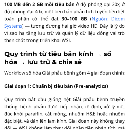
100 MB đến 2 GB mỗi tiêu bản
ở độ phóng đại 20x; ở
độ phóng đại 40x, một tiêu bản phẫu tích tuyến tiền liệt
toàn phần có thể đạt
30–100 GB
(
Nguồn: Dicom
Systems
) — tương đương hai giờ video HD. Đây là lý do
vì sao hạ tầng lưu trữ và quản lý dữ liệu đóng vai trò
then chốt trong triển khai WSI.
Quy trình từ tiêu bản kính → số
hóa → lưu trữ & chia sẻ
Workflow số hóa Gỉải phẫu bệnh gồm 4 giai đoạn chính:
Giai đoạn 1: Chuẩn bị tiêu bản (Pre-analytics)
Quy trình bắt đầu giống hệt Gỉải phẫu bệnh truyền
thống: bệnh phẩm được tiếp nhận, cố định, xử lý mô,
đúc khối paraffin, cắt mỏng, nhuộm H&E hoặc nhuộm
đặc biệt, và dán lên lam kính. Giai đoạn này không thay
đổi — WSI không làm thay đổi phần tiền phân tích, mà