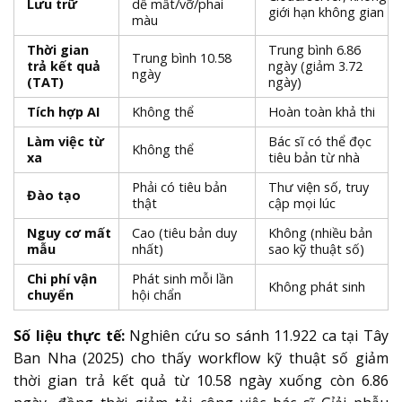
Lưu trữ
dễ mất/vỡ/phai
giới hạn không gian
màu
Thời gian
Trung bình 6.86
Trung bình 10.58
trả kết quả
ngày (giảm 3.72
ngày
(TAT)
ngày)
Tích hợp AI
Không thể
Hoàn toàn khả thi
Làm việc từ
Bác sĩ có thể đọc
Không thể
xa
tiêu bản từ nhà
Phải có tiêu bản
Thư viện số, truy
Đào tạo
thật
cập mọi lúc
Nguy cơ mất
Cao (tiêu bản duy
Không (nhiều bản
mẫu
nhất)
sao kỹ thuật số)
Chi phí vận
Phát sinh mỗi lần
Không phát sinh
chuyển
hội chẩn
Số liệu thực tế:
Nghiên cứu so sánh 11.922 ca tại Tây
Ban Nha (2025) cho thấy workflow kỹ thuật số giảm
thời gian trả kết quả từ 10.58 ngày xuống còn 6.86