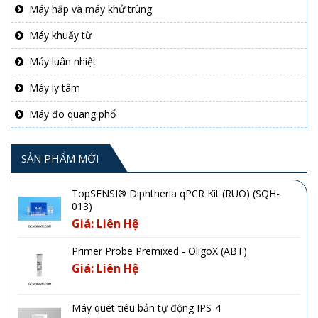
Máy hấp và máy khử trùng
Máy khuấy từ
Máy luân nhiệt
Máy ly tâm
Máy đo quang phổ
SẢN PHẨM MỚI
TopSENSI® Diphtheria qPCR Kit (RUO) (SQH-
013)
Giá: Liên Hệ
Primer Probe Premixed - OligoX (ABT)
Giá: Liên Hệ
Máy quét tiêu bản tự động IPS-4