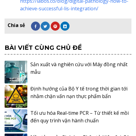
https://labos.co/blog/digital-pathology-how-to-
achieve-successful-lis-integration/
BÀI VIẾT CÙNG CHỦ ĐỀ
Sản xuất và nghiên cứu với Máy đồng nhất
mẫu
Định hướng của Bộ Y tế trong thời gian tới
nhằm chặn vấn nạn thực phẩm bẩn
Tối ưu hóa Real-time PCR – Từ thiết kế mồi
đến quy trình vận hành chuẩn