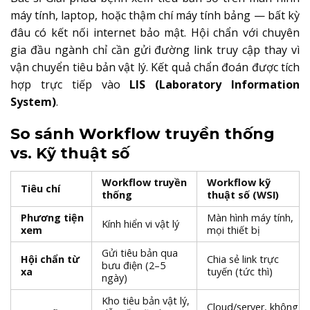
máy tính, laptop, hoặc thậm chí máy tính bảng — bất kỳ
đâu có kết nối internet bảo mật. Hội chẩn với chuyên
gia đầu ngành chỉ cần gửi đường link truy cập thay vì
vận chuyển tiêu bản vật lý. Kết quả chẩn đoán được tích
hợp trực tiếp vào
LIS (Laboratory Information
System)
.
So sánh Workflow truyền thống
vs. Kỹ thuật số
Workflow truyền
Workflow kỹ
Tiêu chí
thống
thuật số (WSI)
Phương tiện
Màn hình máy tính,
Kính hiển vi vật lý
xem
mọi thiết bị
Gửi tiêu bản qua
Hội chẩn từ
Chia sẻ link trực
bưu điện (2–5
xa
tuyến (tức thì)
ngày)
Kho tiêu bản vật lý,
Cloud/server, không