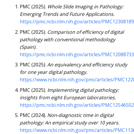
PMC (2025).
Whole Slide Imaging in Pathology:
Emerging Trends and Future Applications.
https://pmc.ncbi.nlm.nih.gov/articles/PMC12308189
PMC (2025).
Comparison of efficiency of digital
pathology with conventional methodology
(Spain).
https://pmc.ncbi.nlm.nih.gov/articles/PMC12088733
PMC (2025).
An equivalency and efficiency study
for one year digital pathology.
https://www.ncbi.nlm.nih.gov/pmc/articles/PMC12
PMC (2025).
Implementing digital pathology:
insights from eight European laboratories.
https://pmc.ncbi.nlm.nih.gov/articles/PMC12546502
PMC (2024).
Non-diagnostic time in digital
pathology: An empirical study over 10 years.
https://www.ncbi.nlm.nih.gov/pmc/articles/PMC11