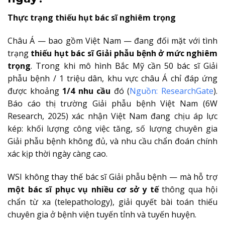
Thực trạng thiếu hụt bác sĩ nghiêm trọng
Châu Á — bao gồm Việt Nam — đang đối mặt với tình
trạng
thiếu hụt bác sĩ Giải phẫu bệnh ở mức nghiêm
trọng
. Trong khi mô hình Bắc Mỹ cần 50 bác sĩ Giải
phẫu bệnh / 1 triệu dân, khu vực châu Á chỉ đáp ứng
được khoảng
1/4 nhu cầu
đó (
Nguồn: ResearchGate
).
Báo cáo thị trường Giải phẫu bệnh Việt Nam (6W
Research, 2025) xác nhận Việt Nam đang chịu áp lực
kép: khối lượng công việc tăng, số lượng chuyên gia
Giải phẫu bệnh không đủ, và nhu cầu chẩn đoán chính
xác kịp thời ngày càng cao.
WSI không thay thế bác sĩ Giải phẫu bệnh — mà hỗ trợ
một bác sĩ phục vụ nhiều cơ sở y tế
thông qua hội
chẩn từ xa (telepathology), giải quyết bài toán thiếu
chuyên gia ở bệnh viện tuyến tỉnh và tuyến huyện.