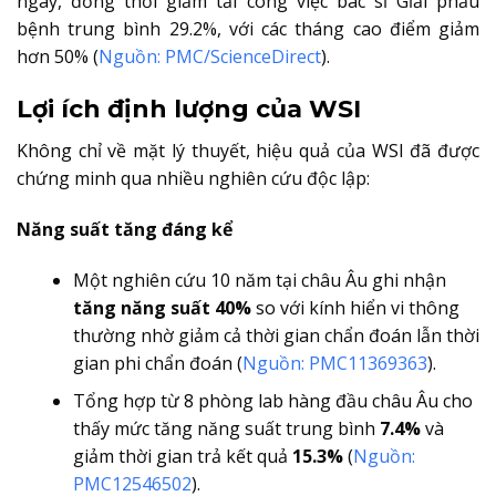
ngày, đồng thời giảm tải công việc bác sĩ Gỉải phẫu
bệnh trung bình 29.2%, với các tháng cao điểm giảm
hơn 50% (
Nguồn: PMC/ScienceDirect
).
Lợi ích định lượng của WSI
Không chỉ về mặt lý thuyết, hiệu quả của WSI đã được
chứng minh qua nhiều nghiên cứu độc lập:
Năng suất tăng đáng kể
Một nghiên cứu 10 năm tại châu Âu ghi nhận
tăng năng suất 40%
so với kính hiển vi thông
thường nhờ giảm cả thời gian chẩn đoán lẫn thời
gian phi chẩn đoán (
Nguồn: PMC11369363
).
Tổng hợp từ 8 phòng lab hàng đầu châu Âu cho
thấy mức tăng năng suất trung bình
7.4%
và
giảm thời gian trả kết quả
15.3%
(
Nguồn:
PMC12546502
).