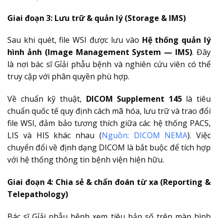
Giai đoạn 3: Lưu trữ & quản lý (Storage & IMS)
Sau khi quét, file WSI được lưu vào
Hệ thống quản lý
hình ảnh (Image Management System — IMS)
. Đây
là nơi bác sĩ Gỉải phẫu bệnh và nghiên cứu viên có thể
truy cập với phân quyền phù hợp.
Về chuẩn kỹ thuật,
DICOM Supplement 145
là tiêu
chuẩn quốc tế quy định cách mã hóa, lưu trữ và trao đổi
file WSI, đảm bảo tương thích giữa các hệ thống PACS,
LIS và HIS khác nhau (
Nguồn: DICOM NEMA
). Việc
chuyển đổi về định dạng DICOM là bắt buộc để tích hợp
với hệ thống thông tin bệnh viện hiện hữu.
Giai đoạn 4: Chia sẻ & chẩn đoán từ xa (Reporting &
Telepathology)
Bác sĩ Gỉải phẫu bệnh xem tiêu bản số trên màn hình