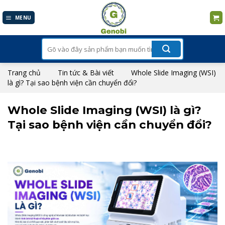
Skip
to
MENU
content
Tìm
kiếm:
Trang chủ
Tin tức & Bài viết
Whole Slide Imaging (WSI)
là gì? Tại sao bệnh viện cần chuyển đổi?
Whole Slide Imaging (WSI) là gì?
Tại sao bệnh viện cần chuyển đổi?