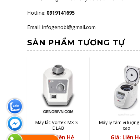
Hotline:
0919141695
Email: infogenobi@gmail.com
SẢN PHẨM TƯƠNG TỰ
 PCR
Máy lắc Vortex MX-S –
Máy ly tâm vi lượng
9600
DLAB
cao
 Hệ
Giá: Liên Hệ
Giá: Liên H