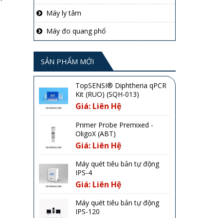
Máy ly tâm
Máy đo quang phổ
SẢN PHẨM MỚI
TopSENSI® Diphtheria qPCR
Kit (RUO) (SQH-013)
Giá: Liên Hệ
Primer Probe Premixed -
OligoX (ABT)
Giá: Liên Hệ
Máy quét tiêu bản tự động
IPS-4
Giá: Liên Hệ
Máy quét tiêu bản tự động
IPS-120