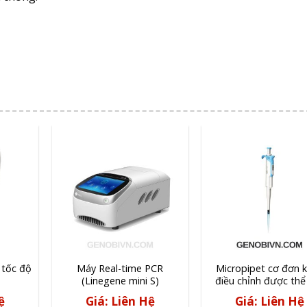
 tốc độ
Máy Real-time PCR
Micropipet cơ đơn 
(Linegene mini S)
điều chỉnh được thể 
HiPette – DLAB
ệ
Giá: Liên Hệ
Giá: Liên Hệ