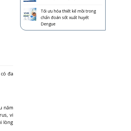
Tối ưu hóa thiết kế mồi trong
chẩn đoán sốt xuất huyết
Dengue
 có đa
ều năm
us, vi
i lòng