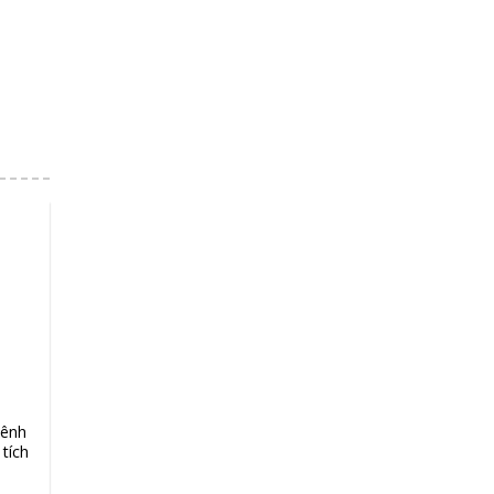
kênh
Pipet điện tử đơn giản
tích
dPette – DLAB
Giá: Liên Hệ