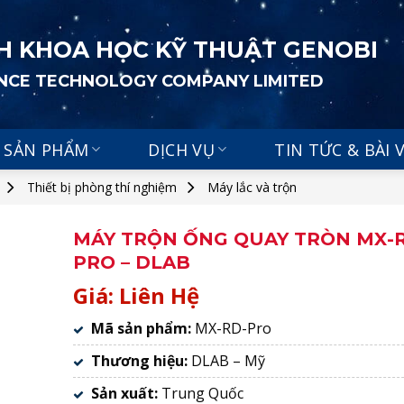
H KHOA HỌC KỸ THUẬT GENOBI
ENCE TECHNOLOGY COMPANY LIMITED
SẢN PHẨM
DỊCH VỤ
TIN TỨC & BÀI 
Thiết bị phòng thí nghiệm
Máy lắc và trộn
MÁY TRỘN ỐNG QUAY TRÒN MX-
PRO – DLAB
Giá: Liên Hệ
Mã sản phẩm:
MX-RD-Pro
Thương hiệu:
DLAB – Mỹ
Sản xuất:
Trung Quốc