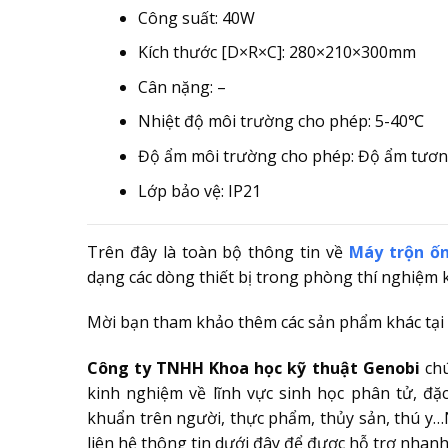
Công suất: 40W
Kích thước [D×R×C]: 280×210×300mm
Cân nặng: –
Nhiệt độ môi trường cho phép: 5-40℃
Độ ẩm môi trường cho phép: Độ ẩm tươn
Lớp bảo vệ: IP21
Trên đây là toàn bộ thông tin về
Máy trộn ốn
dạng các dòng thiết bị trong phòng thí nghiệm 
Mời bạn tham khảo thêm các sản phẩm khác tại 
Công ty TNHH Khoa học kỹ thuật Genobi
ch
kinh nghiệm về lĩnh vực sinh học phân tử, đặc
khuẩn trên người, thực phẩm, thủy sản, thú y…N
liên hệ thông tin dưới đây để được hỗ trợ nhan