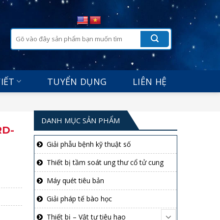
Tìm
kiếm:
VIẾT
TUYỂN DỤNG
LIÊN HỆ
DANH MỤC SẢN PHẨM
RD-
Giải phẫu bệnh kỹ thuật số
Thiết bị tầm soát ung thư cổ tử cung
Máy quét tiêu bản
Giải pháp tế bào học
Thiết bị – Vật tư tiêu hao