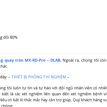
g đối 80%
g quay tròn MX-RD-Pro – DLAB
.
Ngoài ra, chúng tôi còn
khác.
đây: –
THIẾT BỊ PHÒNG THÍ NGHIỆM
–
úng tôi luôn tự tin và tự hào với đội ngũ nhân viên có nhi
 biệt là các xét nghiệm liên quan đến xét nghiệm bệnh vir
ếu có bất kì thắc mắc hay cần trợ giúp, Quý khách hàng vu
h chóng: