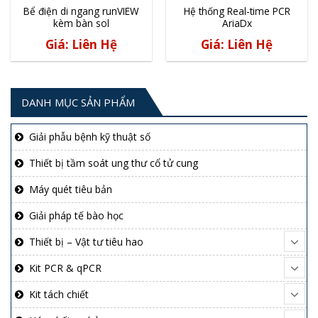
Bể điện di ngang runVIEW
Hệ thống Real-time PCR
kèm bàn sol
AriaDx
Giá: Liên Hệ
Giá: Liên Hệ
DANH MỤC SẢN PHẨM
Giải phẫu bệnh kỹ thuật số
Thiết bị tầm soát ung thư cổ tử cung
Máy quét tiêu bản
Giải pháp tế bào học
Thiết bị – Vật tư tiêu hao
Kit PCR & qPCR
Kit tách chiết