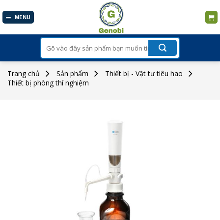
Skip
to
MENU
content
Tìm
kiếm:
Trang chủ
Sản phẩm
Thiết bị - Vật tư tiêu hao
Thiết bị phòng thí nghiệm