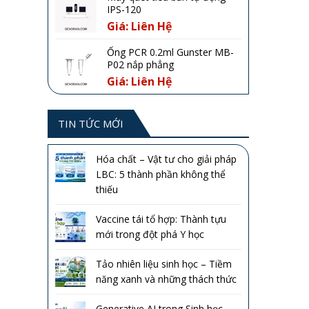
IPS-120
Giá: Liên Hệ
Ống PCR 0.2ml Gunster MB-
P02 nắp phẳng
Giá: Liên Hệ
TIN TỨC MỚI
Hóa chất – Vật tư cho giải pháp
LBC: 5 thành phần không thể
thiếu
Vaccine tái tổ hợp: Thành tựu
mới trong đột phá Y học
Tảo nhiên liệu sinh học – Tiềm
năng xanh và những thách thức
Generative AI trong Sinh học