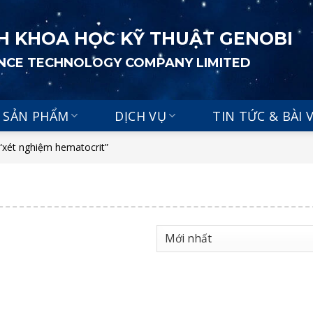
H KHOA HỌC KỸ THUẬT GENOBI
ENCE TECHNOLOGY COMPANY LIMITED
SẢN PHẨM
DỊCH VỤ
TIN TỨC & BÀI 
“xét nghiệm hematocrit”