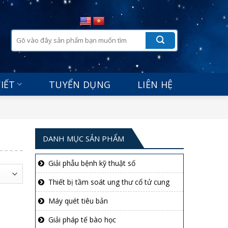
Tìm
kiếm:
VIẾT
TUYỂN DỤNG
LIÊN HỆ
DANH MỤC SẢN PHẨM
Giải phẫu bệnh kỹ thuật số
Thiết bị tầm soát ung thư cổ tử cung
Máy quét tiêu bản
Giải pháp tế bào học