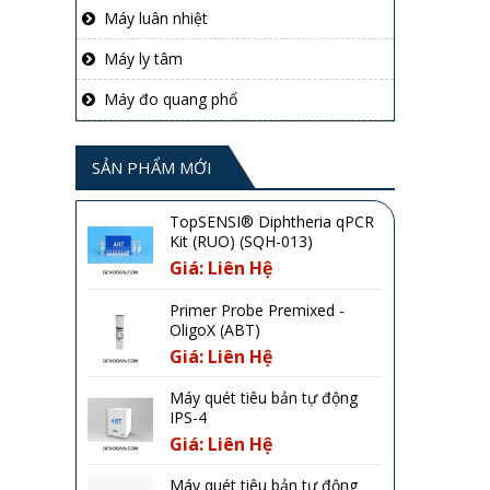
Máy luân nhiệt
Máy ly tâm
Máy đo quang phổ
SẢN PHẨM MỚI
TopSENSI® Diphtheria qPCR
Kit (RUO) (SQH-013)
Giá: Liên Hệ
Primer Probe Premixed -
OligoX (ABT)
Giá: Liên Hệ
Máy quét tiêu bản tự động
IPS-4
Giá: Liên Hệ
Máy quét tiêu bản tự động