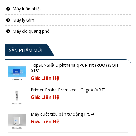
Máy luân nhiệt
Máy ly tâm
Máy đo quang phổ
SẢN PHẨM MỚI
TopSENSI® Diphtheria qPCR Kit (RUO) (SQH-
013)
Giá: Liên Hệ
Primer Probe Premixed - OligoX (ABT)
Giá: Liên Hệ
Máy quét tiêu bản tự động IPS-4
Giá: Liên Hệ