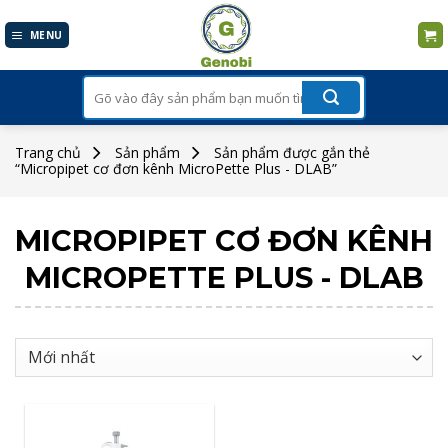
Skip
to
MENU
content
Tìm
kiếm:
Trang chủ
Sản phẩm
Sản phẩm được gắn thẻ
“Micropipet cơ đơn kênh MicroPette Plus - DLAB”
MICROPIPET CƠ ĐƠN KÊNH
MICROPETTE PLUS - DLAB