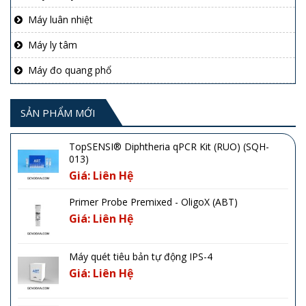
Máy luân nhiệt
Máy ly tâm
Máy đo quang phổ
SẢN PHẨM MỚI
TopSENSI® Diphtheria qPCR Kit (RUO) (SQH-
013)
Giá: Liên Hệ
Primer Probe Premixed - OligoX (ABT)
Giá: Liên Hệ
Máy quét tiêu bản tự động IPS-4
Giá: Liên Hệ