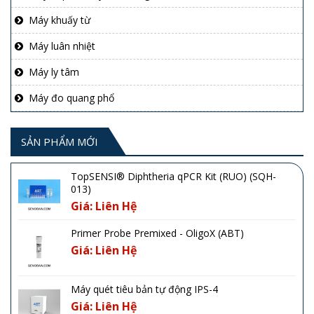
Máy khuấy từ
Máy luân nhiệt
Máy ly tâm
Máy đo quang phổ
SẢN PHẨM MỚI
TopSENSI® Diphtheria qPCR Kit (RUO) (SQH-
013)
Giá: Liên Hệ
Primer Probe Premixed - OligoX (ABT)
Giá: Liên Hệ
Máy quét tiêu bản tự động IPS-4
Giá: Liên Hệ