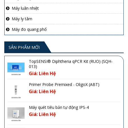
Máy luân nhiệt
Máy ly tâm
Máy đo quang phổ
SẢN PHẨM MỚI
TopSENSI® Diphtheria qPCR Kit (RUO) (SQH-
013)
Giá: Liên Hệ
Primer Probe Premixed - OligoX (ABT)
Giá: Liên Hệ
Máy quét tiêu bản tự động IPS-4
Giá: Liên Hệ