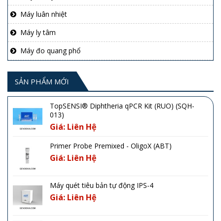
Máy luân nhiệt
Máy ly tâm
Máy đo quang phổ
SẢN PHẨM MỚI
TopSENSI® Diphtheria qPCR Kit (RUO) (SQH-
013)
Giá: Liên Hệ
Primer Probe Premixed - OligoX (ABT)
Giá: Liên Hệ
Máy quét tiêu bản tự động IPS-4
Giá: Liên Hệ