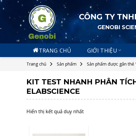
Skip
to
CÔNG TY TNH
content
GENOBI SCI
TRANG CHỦ
GIỚI THIỆU
Trang chủ
Sản phẩm
Sản phẩm được gắn thẻ “K
KIT TEST NHANH PHÂN TÍCH
ELABSCIENCE
Hiển thị kết quả duy nhất