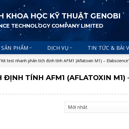
H KHOA HỌC KỸ THUẬT GENOBI
ENCE TECHNOLOGY COMPANY LIMITED
SẢN PHẨM
DỊCH VỤ
TIN TỨC & BÀI 
it test nhanh phân tích định tính AFM1 (Aflatoxin M1) – Elabscience
 ĐỊNH TÍNH AFM1 (AFLATOXIN M1) 