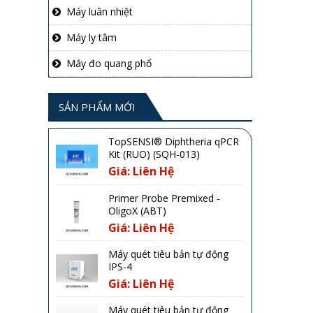
Máy luân nhiệt
Máy ly tâm
Máy đo quang phổ
SẢN PHẨM MỚI
TopSENSI® Diphtheria qPCR
Kit (RUO) (SQH-013)
Giá: Liên Hệ
Primer Probe Premixed -
OligoX (ABT)
Giá: Liên Hệ
Máy quét tiêu bản tự động
IPS-4
Giá: Liên Hệ
Máy quét tiêu bản tự động