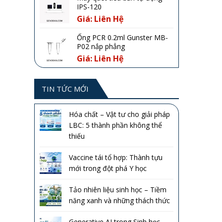
IPS-120
Giá: Liên Hệ
Ống PCR 0.2ml Gunster MB-
P02 nắp phẳng
Giá: Liên Hệ
TIN TỨC MỚI
Hóa chất – Vật tư cho giải pháp
LBC: 5 thành phần không thể
thiếu
Vaccine tái tổ hợp: Thành tựu
mới trong đột phá Y học
Tảo nhiên liệu sinh học – Tiềm
năng xanh và những thách thức
Generative AI trong Sinh học