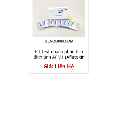
Kit test nhanh phân tích
định tính AFM1 (Aflatoxin
M1) – Elabscience
Giá: Liên Hệ