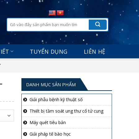
Tìm
kiếm:
VIẾT
TUYỂN DỤNG
LIÊN HỆ
”
–
DANH MỤC SẢN PHẨM
Giải phẫu bệnh kỹ thuật số
Thiết bị tầm soát ung thư cổ tử cung
Máy quét tiêu bản
Giải pháp tế bào học