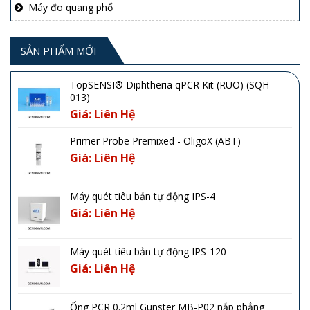
Máy đo quang phổ
SẢN PHẨM MỚI
TopSENSI® Diphtheria qPCR Kit (RUO) (SQH-
013)
Giá: Liên Hệ
Primer Probe Premixed - OligoX (ABT)
Giá: Liên Hệ
Máy quét tiêu bản tự động IPS-4
Giá: Liên Hệ
Máy quét tiêu bản tự động IPS-120
Giá: Liên Hệ
Ống PCR 0.2ml Gunster MB-P02 nắp phẳng