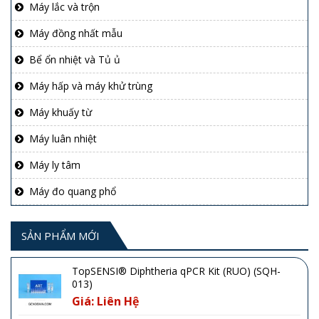
Máy lắc và trộn
Máy đồng nhất mẫu
Bể ổn nhiệt và Tủ ủ
Máy hấp và máy khử trùng
Máy khuấy từ
Máy luân nhiệt
Máy ly tâm
Máy đo quang phổ
SẢN PHẨM MỚI
TopSENSI® Diphtheria qPCR Kit (RUO) (SQH-
013)
Giá: Liên Hệ