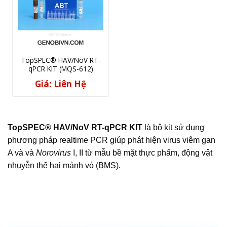
TopSPEC® HAV/NoV RT-
qPCR KIT (MQS-612)
Giá: Liên Hệ
TopSPEC® HAV/NoV RT-qPCR KIT
là bộ kit sử dụng
phương pháp realtime PCR giúp phát hiện virus viêm gan
A và và
Norovirus
I, II từ mẫu bề mặt thực phẩm, động vật
nhuyễn thể hai mảnh vỏ (BMS).