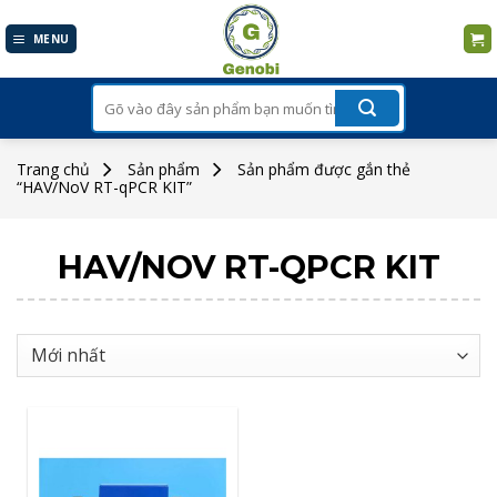
Skip
to
MENU
content
Tìm
kiếm:
Trang chủ
Sản phẩm
Sản phẩm được gắn thẻ
“HAV/NoV RT-qPCR KIT”
HAV/NOV RT-QPCR KIT