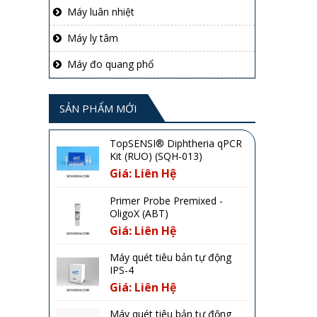
Máy luân nhiệt
Máy ly tâm
Máy đo quang phổ
SẢN PHẨM MỚI
TopSENSI® Diphtheria qPCR
Kit (RUO) (SQH-013)
Giá: Liên Hệ
Primer Probe Premixed -
OligoX (ABT)
Giá: Liên Hệ
Máy quét tiêu bản tự động
IPS-4
Giá: Liên Hệ
Máy quét tiêu bản tự động