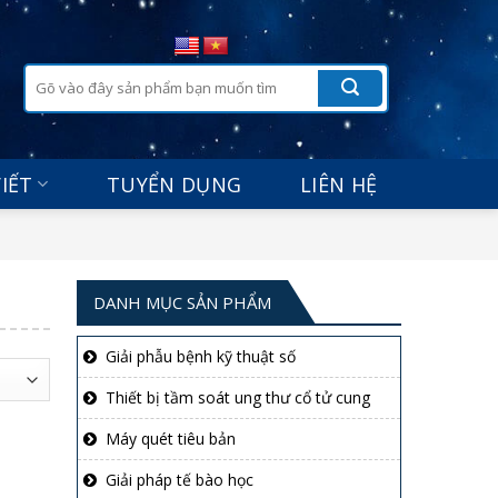
Tìm
kiếm:
VIẾT
TUYỂN DỤNG
LIÊN HỆ
DANH MỤC SẢN PHẨM
Giải phẫu bệnh kỹ thuật số
Thiết bị tầm soát ung thư cổ tử cung
Máy quét tiêu bản
Giải pháp tế bào học