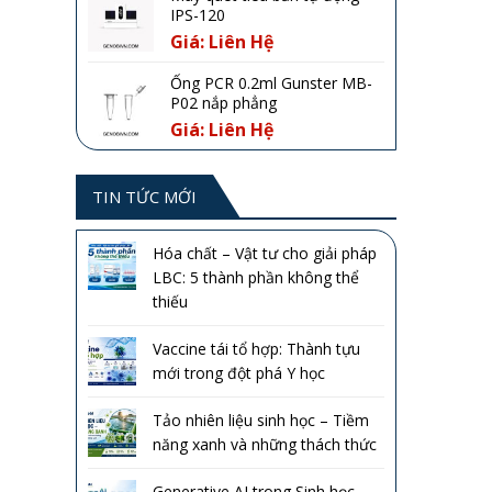
IPS-120
Giá: Liên Hệ
Ống PCR 0.2ml Gunster MB-
P02 nắp phẳng
Giá: Liên Hệ
TIN TỨC MỚI
Hóa chất – Vật tư cho giải pháp
LBC: 5 thành phần không thể
thiếu
Vaccine tái tổ hợp: Thành tựu
mới trong đột phá Y học
Tảo nhiên liệu sinh học – Tiềm
năng xanh và những thách thức
Generative AI trong Sinh học