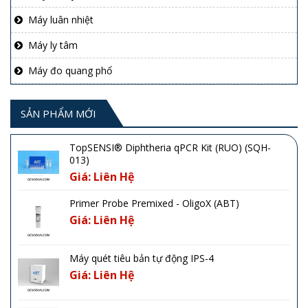
Máy luân nhiệt
Máy ly tâm
Máy đo quang phổ
SẢN PHẨM MỚI
TopSENSI® Diphtheria qPCR Kit (RUO) (SQH-
013)
Giá: Liên Hệ
Primer Probe Premixed - OligoX (ABT)
Giá: Liên Hệ
Máy quét tiêu bản tự động IPS-4
Giá: Liên Hệ