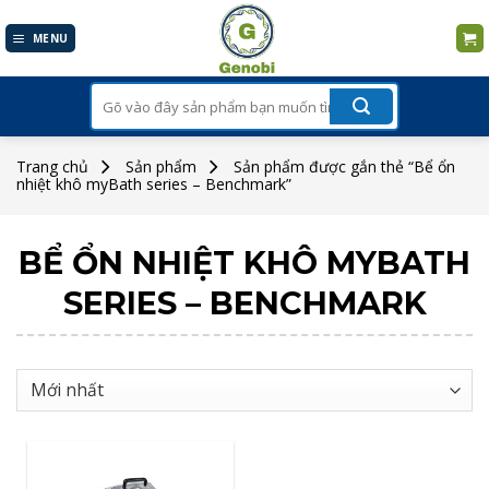
Skip
to
MENU
content
Tìm
kiếm:
Trang chủ
Sản phẩm
Sản phẩm được gắn thẻ “Bể ổn
nhiệt khô myBath series – Benchmark”
BỂ ỔN NHIỆT KHÔ MYBATH
SERIES – BENCHMARK