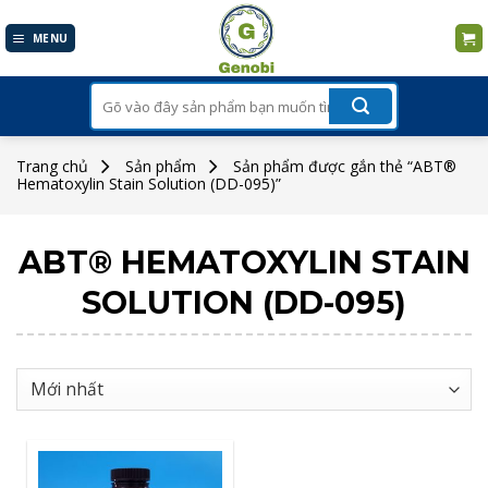
Skip
to
MENU
content
Tìm
kiếm:
Trang chủ
Sản phẩm
Sản phẩm được gắn thẻ “ABT®
Hematoxylin Stain Solution (DD-095)”
ABT® HEMATOXYLIN STAIN
SOLUTION (DD-095)