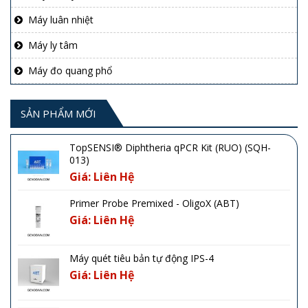
Máy luân nhiệt
Máy ly tâm
Máy đo quang phổ
SẢN PHẨM MỚI
TopSENSI® Diphtheria qPCR Kit (RUO) (SQH-
013)
Giá: Liên Hệ
Primer Probe Premixed - OligoX (ABT)
Giá: Liên Hệ
Máy quét tiêu bản tự động IPS-4
Giá: Liên Hệ