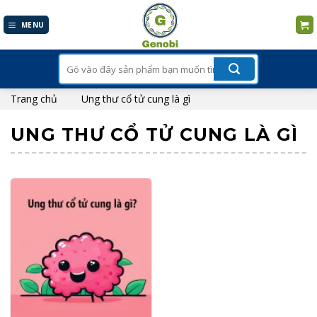
Skip
to
MENU
content
Tìm
kiếm:
Trang chủ
Ung thư cổ tử cung là gì
UNG THƯ CỔ TỬ CUNG LÀ GÌ