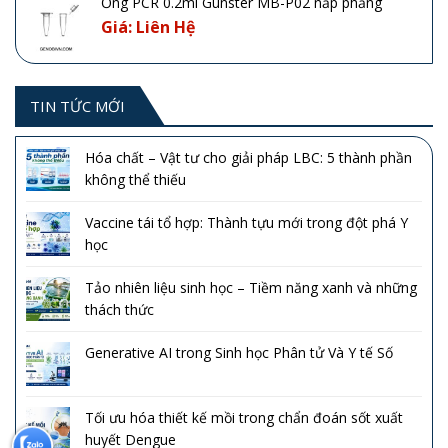
Ống PCR 0.2ml Gunster MB-P02 nắp phẳng
Giá: Liên Hệ
TIN TỨC MỚI
Hóa chất – Vật tư cho giải pháp LBC: 5 thành phần
không thể thiếu
Vaccine tái tổ hợp: Thành tựu mới trong đột phá Y
học
Tảo nhiên liệu sinh học – Tiềm năng xanh và những
thách thức
Generative AI trong Sinh học Phân tử Và Y tế Số
Tối ưu hóa thiết kế mồi trong chẩn đoán sốt xuất
huyết Dengue