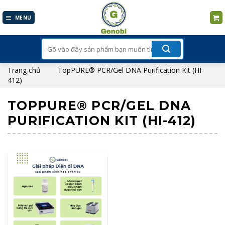
Skip
to
MENU
content
Tìm
kiếm:
Trang chủ
TopPURE® PCR/Gel DNA Purification Kit (HI-
412)
TOPPURE® PCR/GEL DNA
PURIFICATION KIT (HI-412)