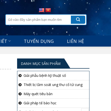
Tìm
kiếm:
VIẾT
TUYỂN DỤNG
LIÊN HỆ
DANH MỤC SẢN PHẨM
Giải phẫu bệnh kỹ thuật số
Thiết bị tầm soát ung thư cổ tử cung
Máy quét tiêu bản
Giải pháp tế bào học