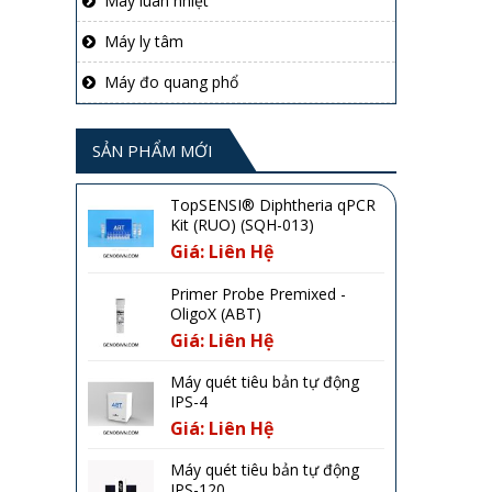
Máy luân nhiệt
Máy ly tâm
Máy đo quang phổ
SẢN PHẨM MỚI
TopSENSI® Diphtheria qPCR
Kit (RUO) (SQH-013)
Giá: Liên Hệ
Primer Probe Premixed -
OligoX (ABT)
Giá: Liên Hệ
Máy quét tiêu bản tự động
IPS-4
Giá: Liên Hệ
Máy quét tiêu bản tự động
IPS-120