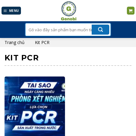
Skip
to
MENU
content
Tìm
kiếm:
Trang chủ
Kit PCR
KIT PCR