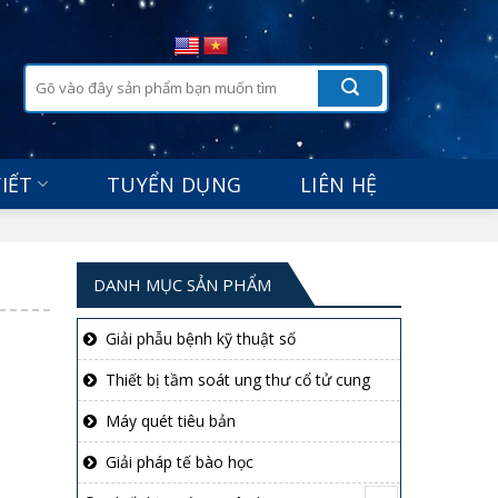
Tìm
kiếm:
VIẾT
TUYỂN DỤNG
LIÊN HỆ
DANH MỤC SẢN PHẨM
Giải phẫu bệnh kỹ thuật số
Thiết bị tầm soát ung thư cổ tử cung
Máy quét tiêu bản
Giải pháp tế bào học