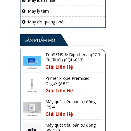
Máy luân nhiệt
Máy ly tâm
Máy đo quang phổ
SẢN PHẨM MỚI
TopSENSI® Diphtheria qPCR
Kit (RUO) (SQH-013)
Giá: Liên Hệ
Primer Probe Premixed -
OligoX (ABT)
Giá: Liên Hệ
Máy quét tiêu bản tự động
IPS-4
Giá: Liên Hệ
Máy quét tiêu bản tự động
IPS-120