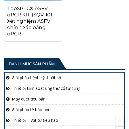
TopSPEC® ASFV
qPCR KIT (SQV-101) –
Xét nghiệm ASFV
chính xác bằng
qPCR
DANH MỤC SẢN PHẨM
Giải phẫu bệnh kỹ thuật số
Thiết bị tầm soát ung thư cổ tử cung
Máy quét tiêu bản
Giải pháp tế bào học
Thiết bị – Vật tư tiêu hao