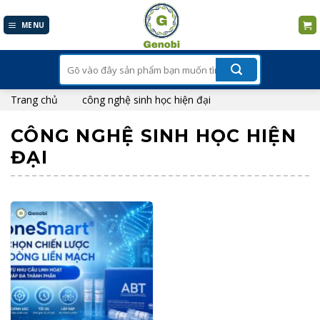
Skip
to
MENU
content
Tìm
kiếm:
Trang chủ
công nghệ sinh học hiện đại
CÔNG NGHỆ SINH HỌC HIỆN
ĐẠI