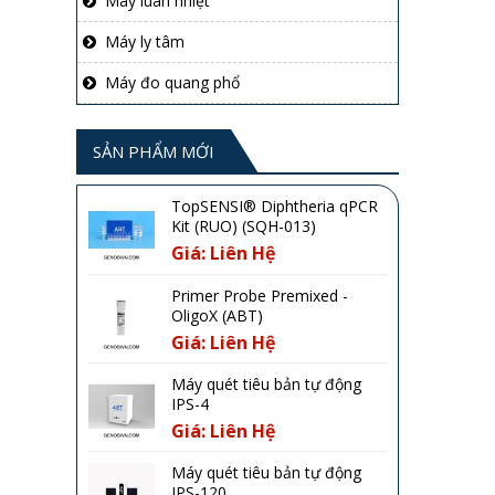
Máy luân nhiệt
Máy ly tâm
Máy đo quang phổ
SẢN PHẨM MỚI
TopSENSI® Diphtheria qPCR
Kit (RUO) (SQH-013)
Giá: Liên Hệ
Primer Probe Premixed -
OligoX (ABT)
Giá: Liên Hệ
Máy quét tiêu bản tự động
IPS-4
Giá: Liên Hệ
Máy quét tiêu bản tự động
IPS-120