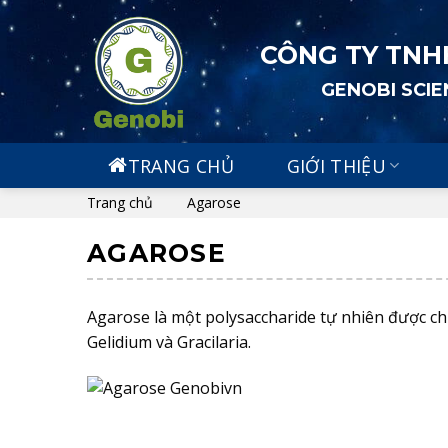
Skip
to
CÔNG TY TNH
content
GENOBI SCI
TRANG CHỦ
GIỚI THIỆU
Trang chủ
Agarose
AGAROSE
Agarose là một polysaccharide tự nhiên được chiết
Gelidium và Gracilaria.