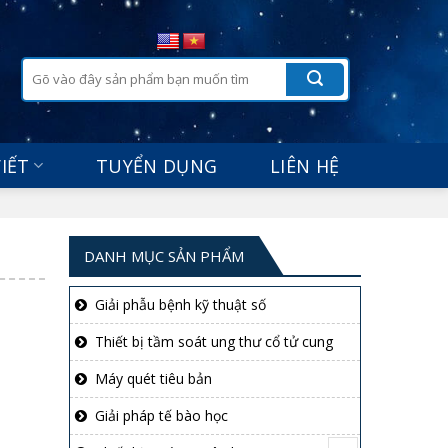
Tìm
kiếm:
VIẾT
TUYỂN DỤNG
LIÊN HỆ
DANH MỤC SẢN PHẨM
Giải phẫu bệnh kỹ thuật số
Thiết bị tầm soát ung thư cổ tử cung
Máy quét tiêu bản
Giải pháp tế bào học