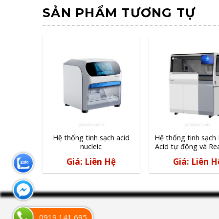
SẢN PHẨM TƯƠNG TỰ
DNA/RNA
Hệ thống tinh sạch acid
Hệ thống tinh sạch 
nucleic
Acid tự động và Re
PCR
 Hệ
Giá: Liên Hệ
Giá: Liên H
0919 141 695