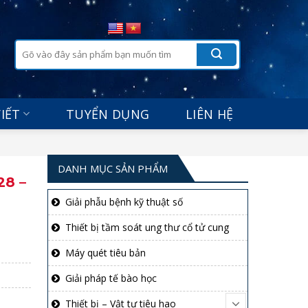
Tìm
kiếm:
VIẾT
TUYỂN DỤNG
LIÊN HỆ
DANH MỤC SẢN PHẨM
28 –
Giải phẫu bệnh kỹ thuật số
Thiết bị tầm soát ung thư cổ tử cung
Máy quét tiêu bản
Giải pháp tế bào học
Thiết bị – Vật tư tiêu hao