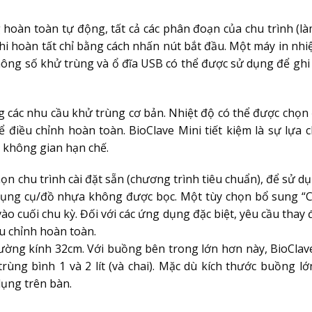
hoàn toàn tự động, tất cả các phân đoạn của chu trình (là
hi hoàn tất chỉ bằng cách nhấn nút bắt đầu. Một máy in nhiệ
hông số khử trùng và ổ đĩa USB có thể được sử dụng để ghi l
ứng các nhu cầu khử trùng cơ bản. Nhiệt độ có thể được chọn
 điều chỉnh hoàn toàn. BioClave Mini tiết kiệm là sự lựa c
 không gian hạn chế.
ọn chu trình cài đặt sẵn (chương trình tiêu chuẩn), để sử dụ
dụng cụ/đồ nhựa không được bọc. Một tùy chọn bổ sung “C
o cuối chu kỳ. Đối với các ứng dụng đặc biệt, yêu cầu thay đ
ều chỉnh hoàn toàn.
ường kính 32cm. Với buồng bên trong lớn hơn này, BioClave
ùng bình 1 và 2 lít (và chai). Mặc dù kích thước buồng lớ
dụng trên bàn.