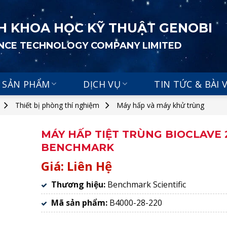
H KHOA HỌC KỸ THUẬT GENOBI
ENCE TECHNOLOGY COMPANY LIMITED
SẢN PHẨM
DỊCH VỤ
TIN TỨC & BÀI 
Thiết bị phòng thí nghiệm
Máy hấp và máy khử trùng
MÁY HẤP TIỆT TRÙNG BIOCLAVE 
BENCHMARK
Giá: Liên Hệ
Thương hiệu:
Benchmark Scientific
Mã sản phẩm:
B4000-28-220