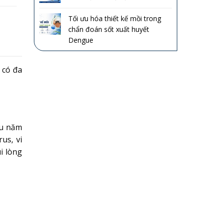
Tối ưu hóa thiết kế mồi trong
chẩn đoán sốt xuất huyết
Dengue
 có đa
ều năm
us, vi
i lòng