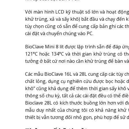
Với màn hình LCD kỹ thuật số lớn và hoạt động 
khử trùng, xả và sấy khô) bắt đầu và chạy đến k
tùy chọn cũng có sẵn để cung cấp bản ghi các t
cài đặt và chuyển chúng vào PC.
BioClave Mini 8 lít được lập trình sẵn để đáp 
121°C hoặc 134°C và thời gian khử trùng có thể
tưởng ở bất cứ nơi nào cần khử trùng để bàn và
Các mẫu BioClave 16L và 28L cung cấp các tùy ch
chất lỏng, dụng cụ nghiên cứu được bọc hoặc 
khô” cũng khả dụng để thêm thời gian sấy khô và
thông số chu kỳ, tất cả các cài đặt đều có thể đi
Bioclave 28L có kích thước buồng lớn hơn với đ
mẫu duy nhất của chúng tôi có khả năng khử tr
thiết bị vẫn tương đối nhỏ gọn, phù hợp để sử 