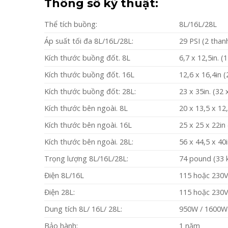
Thông số kỹ thuật:
Thể tích buồng:
8L/16L/28L
Áp suất tối đa 8L/16L/28L:
29 PSI (2 thanh
Kích thước buồng đốt. 8L
6,7 x 12,5in. 
Kích thước buồng đốt. 16L
12,6 x 16,4in 
Kích thước buồng đốt: 28L:
23 x 35in. (32
Kích thước bên ngoài. 8L
20 x 13,5 x 12
Kích thước bên ngoài. 16L
25 x 25 x 22in
Kích thước bên ngoài. 28L:
56 x 44,5 x 40
Trọng lượng 8L/16L/28L:
74 pound (33 k
Điện 8L/16L
115 hoặc 230
Điện 28L:
115 hoặc 230V
Dung tích 8L/ 16L/ 28L:
950W / 1600W
Bảo hành:
1 năm