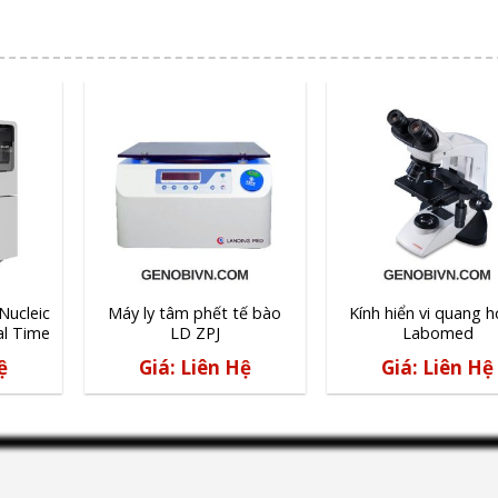
Nucleic
Máy ly tâm phết tế bào
Kính hiển vi quang h
al Time
LD ZPJ
Labomed
ệ
Giá: Liên Hệ
Giá: Liên Hệ