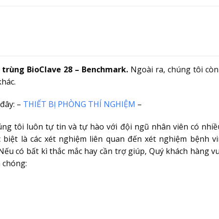
 trùng BioClave 28 – Benchmark.
Ngoài ra, chúng tôi còn
khác.
đây: –
THIẾT BỊ PHÒNG THÍ NGHIỆM
–
úng tôi luôn tự tin và tự hào với đội ngũ nhân viên có nhi
 biệt là các xét nghiệm liên quan đến xét nghiệm bệnh vir
ếu có bất kì thắc mắc hay cần trợ giúp, Quý khách hàng vu
h chóng: