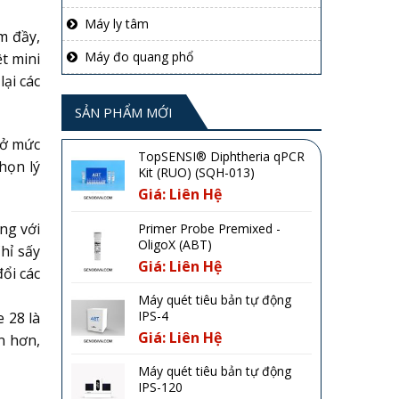
Máy ly tâm
m đầy,
Máy đo quang phổ
t mini
ại các
SẢN PHẨM MỚI
 ở mức
TopSENSI® Diphtheria qPCR
họn lý
Kit (RUO) (SQH-013)
Giá: Liên Hệ
ng với
Primer Probe Premixed -
OligoX (ABT)
hỉ sấy
Giá: Liên Hệ
ổi các
Máy quét tiêu bản tự động
IPS-4
 28 là
Giá: Liên Hệ
n hơn,
Máy quét tiêu bản tự động
IPS-120