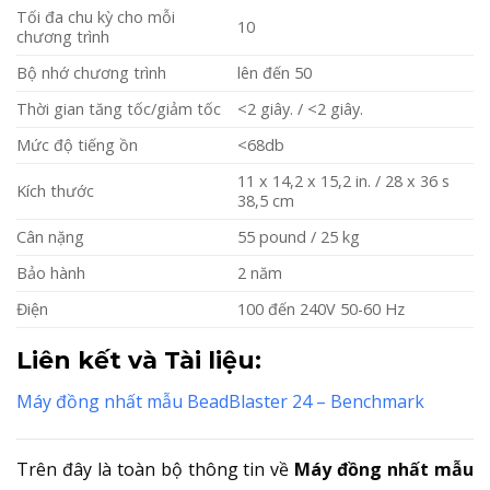
Tối đa chu kỳ cho mỗi
10
chương trình
Bộ nhớ chương trình
lên đến 50
Thời gian tăng tốc/giảm tốc
<2 giây. / <2 giây.
Mức độ tiếng ồn
<68db
11 x 14,2 x 15,2 in. / 28 x 36 s
Kích thước
38,5 cm
Cân nặng
55 pound / 25 kg
Bảo hành
2 năm
Điện
100 đến 240V 50-60 Hz
Liên kết và Tài liệu:
Máy đồng nhất mẫu BeadBlaster 24 – Benchmark
Trên đây là toàn bộ thông tin về
Máy đồng nhất mẫu