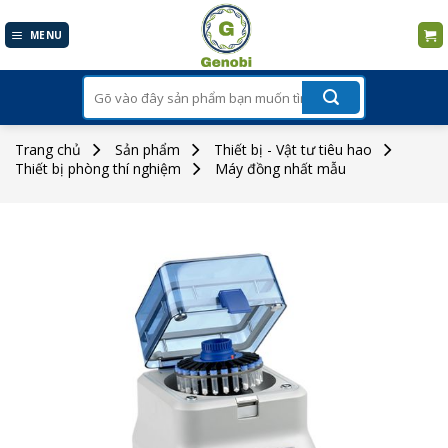
Skip
to
MENU
content
Tìm
kiếm:
Trang chủ
Sản phẩm
Thiết bị - Vật tư tiêu hao
Thiết bị phòng thí nghiệm
Máy đồng nhất mẫu