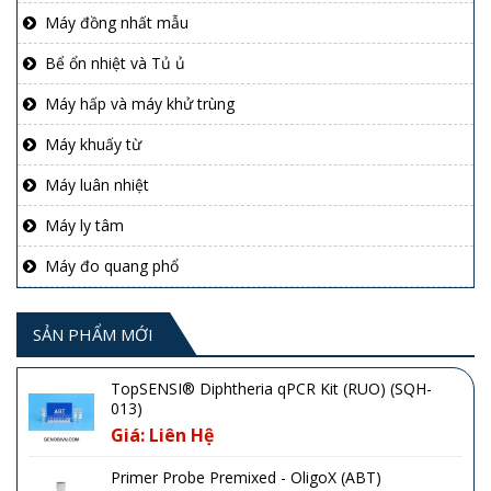
Máy đồng nhất mẫu
Bể ổn nhiệt và Tủ ủ
Máy hấp và máy khử trùng
Máy khuấy từ
Máy luân nhiệt
Máy ly tâm
Máy đo quang phổ
SẢN PHẨM MỚI
TopSENSI® Diphtheria qPCR Kit (RUO) (SQH-
013)
Giá: Liên Hệ
Primer Probe Premixed - OligoX (ABT)