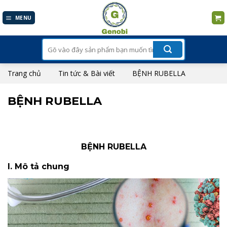
Skip
to
MENU
content
Tìm
kiếm:
Trang chủ
Tin tức & Bài viết
BỆNH RUBELLA
BỆNH RUBELLA
BỆNH RUBELLA
I. Mô tả chung