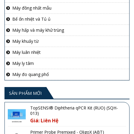
Máy đồng nhất mẫu
Bể ổn nhiệt và Tủ ủ
Máy hấp và máy khử trùng
Máy khuấy từ
Máy luân nhiệt
Máy ly tâm
Máy đo quang phổ
SẢN PHẨM MỚI
TopSENSI® Diphtheria qPCR Kit (RUO) (SQH-
013)
Giá: Liên Hệ
Primer Probe Premixed - OligoX (ABT)