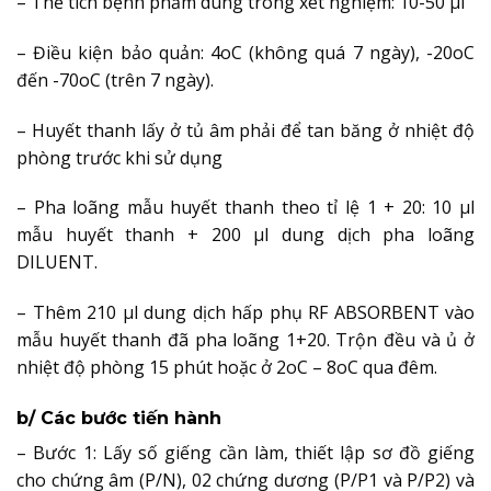
– Thể tích bệnh phẩm dùng trong xét nghiệm: 10-50 µl
– Điều kiện bảo quản: 4oC (không quá 7 ngày), -20oC
đến -70oC (trên 7 ngày).
– Huyết thanh lấy ở tủ âm phải để tan băng ở nhiệt độ
phòng trước khi sử dụng
– Pha loãng mẫu huyết thanh theo tỉ lệ 1 + 20: 10 µl
mẫu huyết thanh
+ 200 µl dung dịch pha loãng
DILUENT.
– Thêm 210 µl dung dịch hấp phụ RF ABSORBENT vào
mẫu huyết thanh đã pha loãng 1+20. Trộn đều và ủ ở
nhiệt độ phòng 15 phút hoặc ở 2oC – 8oC qua đêm.
b/ Các bước tiến hành
– Bước 1: Lấy số giếng cần làm, thiết lập sơ đồ giếng
cho chứng âm (P/N), 02 chứng dương (P/P1 và P/P2) và