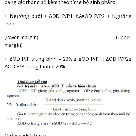
bảng các thông số kèm theo từng bộ sinh
phẩm:
+ Ngưỡng dưới ≤ ΔOD P/P1; ΔA=OD P/P2 ≤ Ngưỡng
trên
(lower margin) (upper
margin)
+ ΔOD P/P trung bình – 20% ≤ ΔOD P/P1 ; ΔOD P/P2≤
ΔOD P/P trung bình + 20%